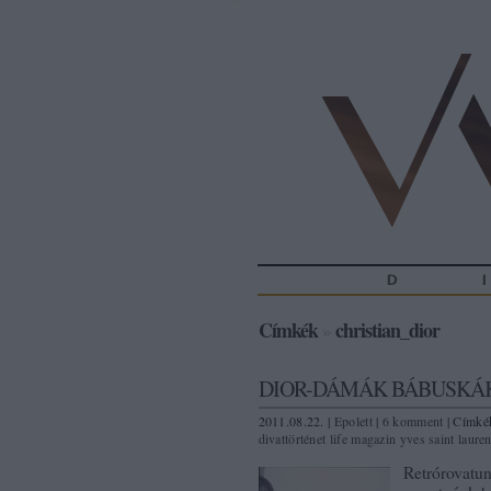
Címkék
»
christian_dior
DIOR-DÁMÁK BÁBUSKÁK
2011.08.22. |
Epolett
|
6
komment
| Címké
divattörténet
life magazin
yves saint lauren
Retrórovatun