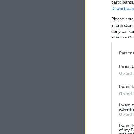
participants
Downstream 
Please note
information 
deny consent
in below Go
Persona
I want t
Opted 
I want t
Opted 
I want 
Advertis
Opted 
I want t
of my P
was col