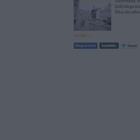
szeretnénk b
különlegesen
Dior-divatb
tovább »