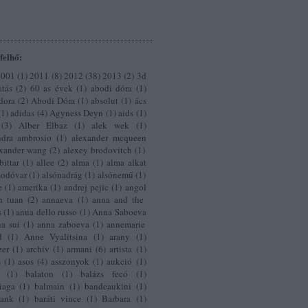
felhő:
2001
(
1
)
2011
(
8
)
2012
(
38
)
2013
(
2
)
3d
tás
(
2
)
60 as évek
(
1
)
abodi dóra
(
1
)
dora
(
2
)
Abodi Dóra
(
1
)
absolut
(
1
)
ács
(
1
)
adidas
(
4
)
Agyness Deyn
(
1
)
aids
(
1
)
(
3
)
Alber Elbaz
(
1
)
alek wek
(
1
)
ndra ambrosio
(
1
)
alexander mcqueen
exander wang
(
2
)
alexey brodovitch
(
1
)
bittar
(
1
)
allee
(
2
)
alma
(
1
)
alma alkat
modóvar
(
1
)
alsónadrág
(
1
)
alsónemű
(
1
)
e
(
1
)
amerika
(
1
)
andrej pejic
(
1
)
angol
h tuan
(
2
)
annaeva
(
1
)
anna and the
s
(
1
)
anna dello russo
(
1
)
Anna Saboeva
a sui
(
1
)
anna zaboeva
(
1
)
annemarie
d
(
1
)
Anne Vyalitsina
(
1
)
arany
(
1
)
zer
(
1
)
archív
(
1
)
armani
(
6
)
artista
(
1
)
s
(
1
)
asos
(
4
)
asszonyok
(
1
)
aukció
(
1
)
(
1
)
balaton
(
1
)
balázs fecó
(
1
)
iaga
(
1
)
balmain
(
1
)
bandeaukini
(
1
)
tank
(
1
)
baráti vince
(
1
)
Barbara
(
1
)