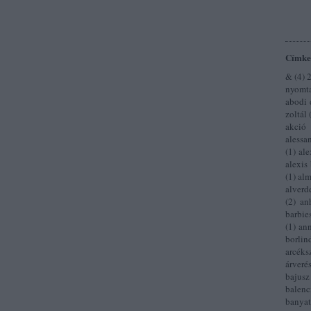
Címke
&
(
4
)
nyomta
abodi 
zoltál
akció
alessa
(
1
)
al
alexis 
(
1
)
al
alverd
(
2
)
an
barbie
(
1
)
ann
borlin
arcéks
árveré
bajusz
balenc
banya