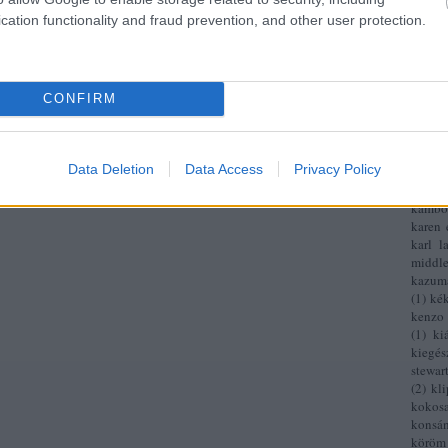
(
3
)
hu
cation functionality and fraud prevention, and other user protection.
ikon
(
ing
(
1
fontan
ivanka
CONFIRM
japán
jeffre
belle
gallia
Data Deletion
Data Access
Privacy Policy
juhos 
kalicz
kambo
karen 
karl l
middle
kazum
(
1
)
ké
kenzo
(
1
)
kiá
kiegés
stewar
(
2
)
kli
kokosa
konsá
köröm