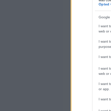
Opted 
Google 
I want t
web or d
I want t
purpose
I want 
I want t
web or d
I want t
or app.
I want t
I want t