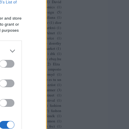
 beckham
(
3
)
david bowie
(
1
)
David
B’s List of
(
1
)
david gandy
(
1
)
dc comics
(
1
)
hams
(
1
)
deichmann
(
1
)
design
(
5
)
 hét
(
1
)
design terminál
(
1
)
diana
(
1
)
er and store
von furstenberg
(
1
)
díj
(
3
)
Dior
(
1
)
dior
to grant or
isney
(
1
)
dísz
(
1
)
divat
(
9
)
divatfotó
(
1
)
ed purposes
kon
(
1
)
divatipar
(
3
)
divattörténet
(
1
)
(
6
)
dolce
(
2
)
domenico dolce
(
1
)
lla versace
(
1
)
dora abodi
(
1
)
dorothy
utzen Kroes
(
1
)
dover street market
(
1
)
uschka
(
1
)
dries van noten
(
1
)
dtk
(
1
)
lauren
(
1
)
dzseki
(
1
)
ebay
(
6
)
ebay.hu
ergényi
(
1
)
ékszer
(
6
)
elle
(
2
)
Elza
dijk
(
1
)
emilio pucci
(
1
)
emporio
(
1
)
eric guillemain
(
1
)
esernyő
(
1
)
ő
(
6
)
esőkabát
(
1
)
esterházy
(
1
)
es tu un
1
)
europeum
(
1
)
eu shorts
(
1
)
ezüst
(
1
)
)
fabsugar
(
1
)
facebook
(
1
)
farmer
(
3
)
n
(
1
)
fashion
(
1
)
fashion street
(
1
)
n video
(
1
)
fashion video festival
(
1
)
n video festival budapest
(
1
)
fashion
fesztivál
(
1
)
fashion week
(
2
)
fashon
(
1
)
fehérnemű
(
5
)
fendi
(
1
)
fenék
(
1
)
)
férfi divat
(
1
)
fergie
(
1
)
feromon
(
1
)
l
(
1
)
fesztivál
(
1
)
flipflop
(
1
)
foci
(
1
)