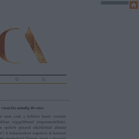
 vásárlás mindig divatos
t nem csak a kifutón haute couture
ókban végiglibbenő szupermodelleké.
 spórolt pénzed elköltötted álmaid
re? A leárazásokon napokon át keresed
obb darabokat? Tippek, hírek a divatról