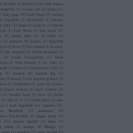
1
)
korzika
(
1
)
kötött
(
1
)
kovalik natasa
zmapolita
(
1
)
kozma orsi
(
3
)
kutya
(
1
)
2
)
lady gaga
(
6
)
Lady Gaga
(
1
)
laetitia
1
)
lagerfeld
(
5
)
lakásbutik
(
1
)
lakatos
1
)
lakk
(
2
)
lámpa
(
1
)
Lanvin
(
1
)
lanvin
nyok
(
1
)
Lara Stone
(
1
)
lara stone
(
1
)
s
(
2
)
lauren luke
(
1
)
ld tuttle
(
1
)
as
(
1
)
leárazás
(
9
)
leárzás
(
1
)
léggömb
gyel
(
1
)
levis
(
5
)
levi strauss
(
1
)
le crazy
(
1
)
life magazin
(
1
)
lillian bassman
(
1
)
d
(
1
)
Linda Evangelista
(
1
)
linda
lista
(
2
)
little richard
(
1
)
liv tyler
(
1
)
nelli
(
1
)
lmvh
(
1
)
lokalwear
(
1
)
lola
(
1
)
op
(
1
)
london
(
4
)
london fog
(
1
)
ook
(
3
)
loreal
(
1
)
los angeles galaxy
(
1
)
 moss
(
1
)
louboutin
(
1
)
louis
(
2
)
Louise
1
)
louise vuitton
(
1
)
louis vuitton
(
4
)
s
(
1
)
lourdes leon
(
1
)
love
(
1
)
luella
y
(
1
)
lufi
(
1
)
lv
(
1
)
l’oreal paris
(
1
)
mac
cy s karl lagerfeld osz impulse
(
1
)
on Headrick
(
1
)
madonna
(
5
)
lena Frackowiak
(
1
)
magic pony
(
1
)
r
(
11
)
maison michel
(
1
)
maje
(
1
)
y márta
(
3
)
mango
(
4
)
Mango
(
1
)
 arora
(
1
)
mankini
(
2
)
marc jacobs
(
2
)