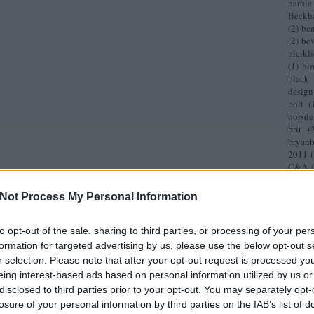
barbie
Beckh
(
2
)
ben
(
2
)
bev
bicikli
(
1
)
bi
black 
design
bolt
(
borsde
brit
(
bryan
2011
(
C&A
(
carine
celine
Not Process My Personal Information
casira
christi
(
2
)
Ci
to opt-out of the sale, sharing to third parties, or processing of your per
cindy
formation for targeted advertising by us, please use the below opt-out s
Pettib
r selection. Please note that after your opt-out request is processed y
(
1
)
col
eing interest-based ads based on personal information utilized by us or
(
1
)
col
disclosed to third parties prior to your opt-out. You may separately opt-
(
2
)
csi
losure of your personal information by third parties on the IAB’s list of
(
1
)
cur