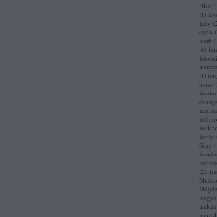
alkat
(
(
1
)
ko
lady
(
casta
(
mark
(
(
4
)
lá
látomá
learaz
(
1
)
len
horse
limite
evange
liza mi
lollip
lookb
lottie
Gray
(
lourde
bartle
(
2
)
ma
Madis
Magda
magya
makán
manish