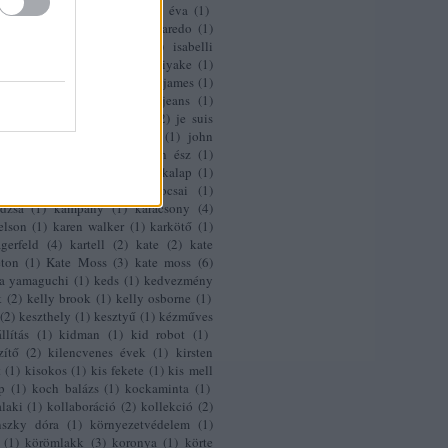
ssein chalayan
(
1
)
huszanyik éva
(
1
)
1
)
india
(
1
)
indie
(
1
)
inés figaredo
(
1
)
)
intimissimi
(
3
)
isabeli
(
1
)
isabelli
a
(
1
)
Iselin Steiro
(
1
)
issey miyake
(
1
)
(
2
)
jacob davis
(
1
)
jak jil
(
1
)
james
(
1
)
(
1
)
jared leto
(
1
)
játék
(
1
)
jeans
(
1
)
y campbell
(
2
)
jeremy scott
(
2
)
je suis
(
2
)
jil sander
(
3
)
johansson
(
1
)
john
no
(
1
)
josh hartnett
(
1
)
józan ész
(
1
)
janka
(
1
)
kabát
(
2
)
kaia
(
1
)
kalap
(
1
)
 klara
(
1
)
kalocsa
(
1
)
kalocsai
(
1
)
dzsa
(
1
)
kampány
(
1
)
karácsony
(
4
)
elson
(
1
)
karen walker
(
1
)
karkötő
(
1
)
agerfeld
(
4
)
kartell
(
2
)
kate
(
2
)
kate
ton
(
1
)
Kate Moss
(
3
)
kate moss
(
6
)
a yamaguchi
(
1
)
keds
(
1
)
kedvezmény
k
(
2
)
kelly brook
(
1
)
kelly osborne
(
1
)
(
2
)
keszthely
(
1
)
kesztyű
(
1
)
kézműves
llítás
(
1
)
kidman
(
1
)
kid robot
(
1
)
zítő
(
2
)
kilencvenes évek
(
1
)
kirsten
t
(
1
)
kisokos
(
1
)
kis fekete
(
1
)
kis mell
p
(
1
)
koch balázs
(
1
)
kockaminta
(
1
)
laki
(
1
)
kollaboráció
(
2
)
kollekció
(
2
)
nszky dóra
(
1
)
környezetvédelem
(
1
)
(
1
)
körömlakk
(
3
)
koronya
(
1
)
körte