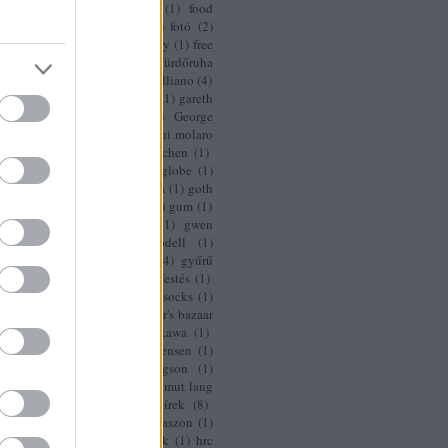
zatok éjszakája
(
1
)
fontana
(
1
)
food
(
1
)
Forbes
(
1
)
formaruha
(
1
)
fotó
(
2
)
1
)
freddy mercury
(
1
)
fred perry
(
1
)
free
(
1
)
fruccola
(
1
)
fülbevaló
(
1
)
fürdőruha
bbana
(
1
)
gaga
(
2
)
gallér
(
1
)
galliano
(
4
)
)
garance dore
(
1
)
garázsvásár
(
1
)
gareth
(
1
)
gasztro
(
1
)
gaultier
(
1
)
George
el
(
1
)
george michael
(
1
)
gianni molaro
l
(
1
)
gisele
(
1
)
Gisele Bündchen
(
1
)
chy
(
4
)
Givenchy
(
1
)
golden globe
(
1
)
(
1
)
gombold
(
1
)
gombold újra
(
1
)
goth
ce kelly
(
1
)
gucci
(
5
)
guess
(
1
)
gum
(
1
)
s bevásárlókocsi
(
1
)
gvgv
(
1
)
gwen
(
1
)
gyerek
(
2
)
gyerekmodell
(
1
)
ösi renáta
(
1
)
gyorstalpaló
(
4
)
gyűrű
&M
(
4
)
h&m
(
15
)
haj
(
2
)
hajfestés
(
1
)
berry
(
1
)
halloween
(
1
)
happy socks
(
1
)
ock cafe
(
3
)
harisnya
(
1
)
harper's bazaar
rpers bazaar
(
1
)
haruki horikawa
(
1
)
ák
(
1
)
hazai
(
3
)
helena christensen
(
1
)
 cristensen
(
1
)
helen benigson
(
1
)
arácsony
(
3
)
hello kitty
(
1
)
helmut lang
ma
(
1
)
hermes
(
2
)
hír
(
3
)
hírek
(
8
)
t
(
1
)
hogan
(
1
)
hortobagyi kaszon
(
1
)
h charlie
(
1
)
howard sochurek
(
1
)
hrc