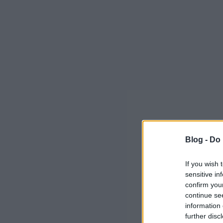
Blog -
Do 
If you wish 
sensitive in
confirm you
continue se
information 
further disc