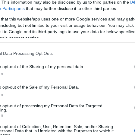
david
. This information may also be disclosed by us to third parties on the
IA
Bowie
Participants
that may further disclose it to other third parties.
deben
design
 that this website/app uses one or more Google services and may gath
diane 
including but not limited to your visit or usage behaviour. You may click 
(
11
)
d
 to Google and its third-party tags to use your data for below specifi
divati
ogle consent section.
dizájn
donate
(
1
)
Do
l Data Processing Opt Outs
dr. ha
dylan 
o opt-out of the Sharing of my personal data.
(
4
)
eb
Luijen
In
armani
esküv
o opt-out of the Sale of my Personal Data.
ange
(
f&f
(
1
In
Fashio
fashio
to opt-out of processing my Personal Data for Targeted
ing.
fashio
In
video 
video
férfi
(
7
o opt-out of Collection, Use, Retention, Sale, and/or Sharing
ersonal Data that Is Unrelated with the Purposes for which it
festiva
lected.