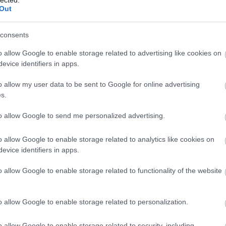
fodrás
Out
design
fotós
(
people
consents
(
6
)
ga
gap
(
1
o allow Google to enable storage related to advertising like cookies on
pugh
evice identifiers in apps.
Micha
(
1
)
gir
o allow my user data to be sent to Google for online advertising
given
goldie
s.
(
1
)
gra
guruló
to allow Google to send me personalized advertising.
stefani
gyöngy
o allow Google to enable storage related to analytics like cookies on
(
1
)
H
halle 
evice identifiers in apps.
hard r
(
1
)
ha
o allow Google to enable storage related to functionality of the website
hátizs
helena
hellók
o allow Google to enable storage related to personalization.
(
2
)
he
hódikö
horvát
o allow Google to enable storage related to security, including