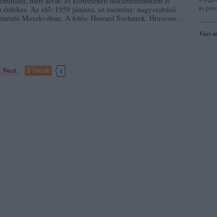
emutatni, mert divat- és kortörténeti dokumentumként is
és pers
 érdekes. Az idő: 1959 júniusa, az esemény: nagyszabású
emutató Moszkvában. A fotós: Howard Sochurek. Hruscsov…
Váci u
Tetszik
0