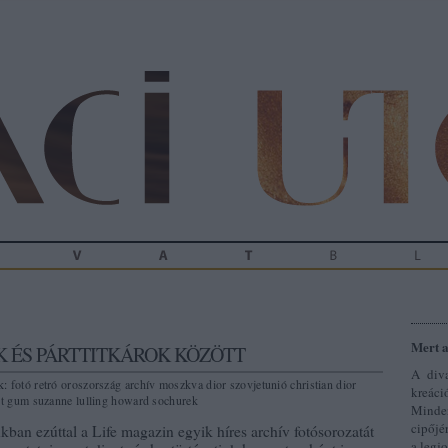
Mert a
 ÉS PÁRTTITKÁROK KÖZÖTT
A diva
k:
fotó
retró
oroszország
archív
moszkva
dior
szovjetunió
christian dior
kreáci
t
gum
suzanne lulling
howard sochurek
Minden
cipőjé
kban ezúttal a Life magazin egyik híres archív fotósorozatát
a legj